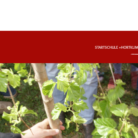
START
SCHULE
HORT
KLI