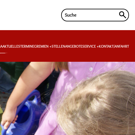
Suche
nach:
MA
AKTUELLES
TERMINE
GREMIEN
STELLENANGEBOTE
SERVICE
KONTAKT/ANFAHRT